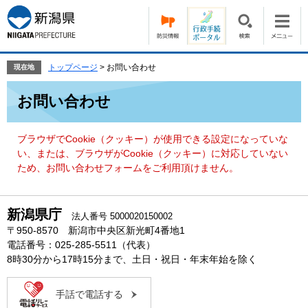
ペ
メ
ー
ニ
ジ
ュ
の
ー
先
を
トップページ
>
お問い合わせ
現在地
頭
飛
本
で
ば
お問い合わせ
文
す。
し
て
本
ブラウザでCookie（クッキー）が使用できる設定になっていな
文
い、または、ブラウザがCookie（クッキー）に対応していない
へ
ため、お問い合わせフォームをご利用頂けません。
新潟県庁
法人番号 5000020150002
〒950-8570 新潟市中央区新光町4番地1
電話番号：025-285-5511（代表）
8時30分から17時15分まで、土日・祝日・年末年始を除く
手話で電話する