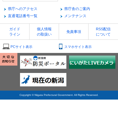
県庁へのアクセス
県庁舎のご案内
直通電話番号一覧
メンテナンス
ガイド
個人情報
RSS配信
免責事項
ライン
の取扱い
について
PCサイト表示
スマホサイト表示
Copyright © Niigata Prefectural Government. All Rights Reserved.