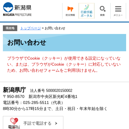
ペ
メ
ー
ニ
ジ
ュ
の
ー
先
を
トップページ
>
お問い合わせ
現在地
頭
飛
本
で
ば
お問い合わせ
文
す。
し
て
本
ブラウザでCookie（クッキー）が使用できる設定になっていな
文
い、または、ブラウザがCookie（クッキー）に対応していない
へ
ため、お問い合わせフォームをご利用頂けません。
新潟県庁
法人番号 5000020150002
〒950-8570 新潟市中央区新光町4番地1
電話番号：025-285-5511（代表）
8時30分から17時15分まで、土日・祝日・年末年始を除く
手話で電話する