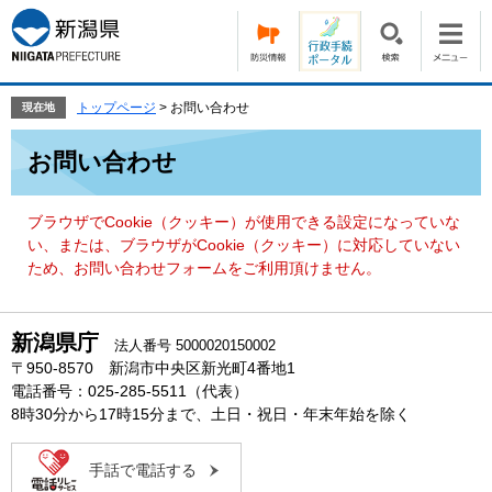
ペ
メ
ー
ニ
ジ
ュ
の
ー
先
を
トップページ
>
お問い合わせ
現在地
頭
飛
本
で
ば
お問い合わせ
文
す。
し
て
本
ブラウザでCookie（クッキー）が使用できる設定になっていな
文
い、または、ブラウザがCookie（クッキー）に対応していない
へ
ため、お問い合わせフォームをご利用頂けません。
新潟県庁
法人番号 5000020150002
〒950-8570 新潟市中央区新光町4番地1
電話番号：025-285-5511（代表）
8時30分から17時15分まで、土日・祝日・年末年始を除く
手話で電話する