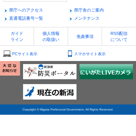
県庁へのアクセス
県庁舎のご案内
直通電話番号一覧
メンテナンス
ガイド
個人情報
RSS配信
免責事項
ライン
の取扱い
について
PCサイト表示
スマホサイト表示
Copyright © Niigata Prefectural Government. All Rights Reserved.