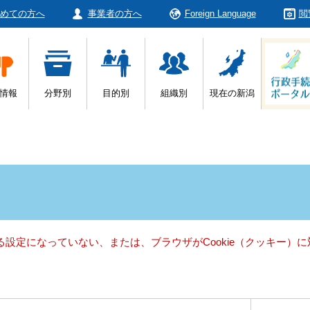
めての方へ
事業者の方へ
Foreign Language
閲
情報
分野別
目的別
組織別
現在の新潟
きる設定になっていない、または、ブラウザがCookie（クッキー