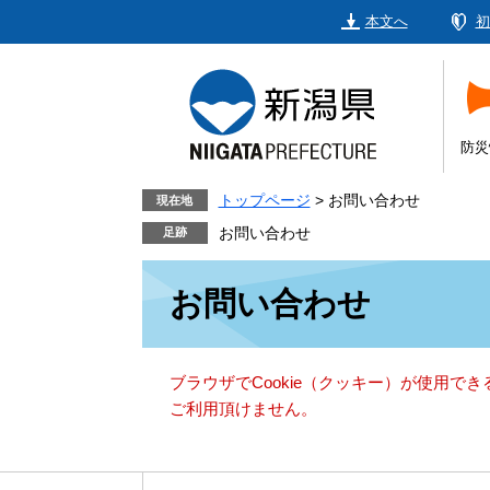
ペ
メ
本文へ
初
ー
ニ
ジ
ュ
の
ー
先
を
頭
飛
防災
で
ば
す。
し
トップページ
>
お問い合わせ
現在地
て
お問い合わせ
本
本
文
お問い合わせ
文
へ
ブラウザでCookie（クッキー）が使用で
ご利用頂けません。