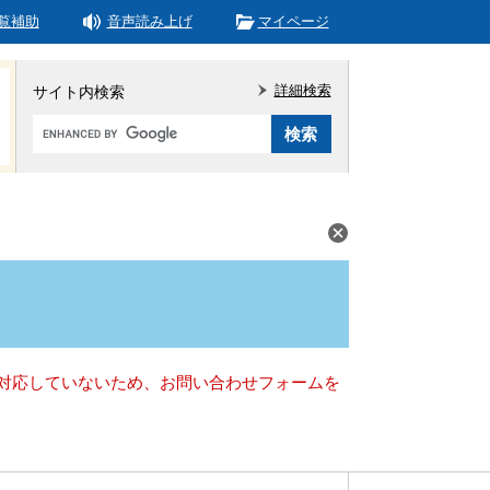
覧補助
音声読み上げ
マイページ
詳細検索
サイト内検索
Google
カ
ス
タ
ム
検
索
）に対応していないため、お問い合わせフォームを