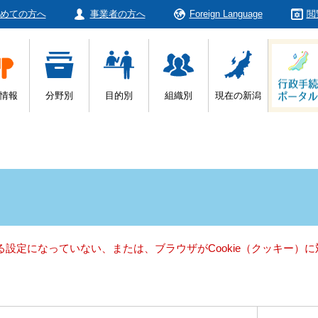
めての方へ
事業者の方へ
Foreign Language
閲
情報
分野別
目的別
組織別
現在の新潟
きる設定になっていない、または、ブラウザがCookie（クッキー