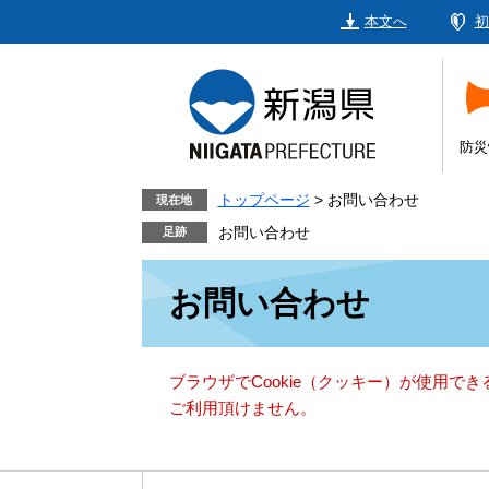
ペ
メ
本文へ
初
ー
ニ
ジ
ュ
の
ー
先
を
頭
飛
防災
で
ば
す。
し
トップページ
>
お問い合わせ
現在地
て
お問い合わせ
本
本
文
お問い合わせ
文
へ
ブラウザでCookie（クッキー）が使用で
ご利用頂けません。