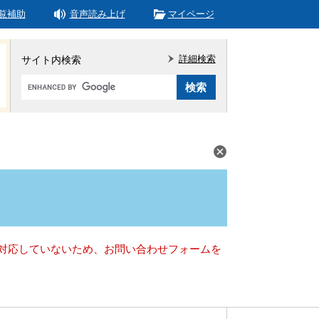
覧補助
音声読み上げ
マイページ
詳細検索
サイト内検索
Google
カ
ス
タ
ム
検
索
）に対応していないため、お問い合わせフォームを