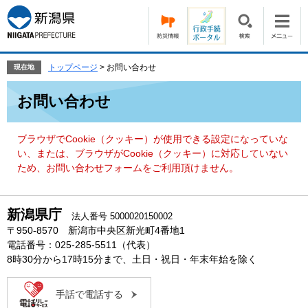
ペ
メ
ー
ニ
ジ
ュ
の
ー
先
を
トップページ
>
お問い合わせ
現在地
頭
飛
本
で
ば
お問い合わせ
文
す。
し
て
本
ブラウザでCookie（クッキー）が使用できる設定になっていな
文
い、または、ブラウザがCookie（クッキー）に対応していない
へ
ため、お問い合わせフォームをご利用頂けません。
新潟県庁
法人番号 5000020150002
〒950-8570 新潟市中央区新光町4番地1
電話番号：025-285-5511（代表）
8時30分から17時15分まで、土日・祝日・年末年始を除く
手話で電話する