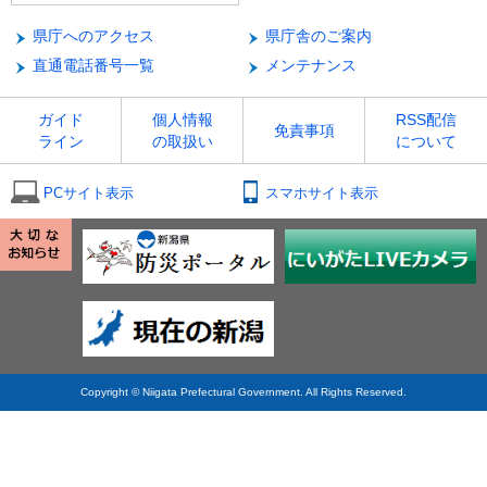
県庁へのアクセス
県庁舎のご案内
直通電話番号一覧
メンテナンス
ガイド
個人情報
RSS配信
免責事項
ライン
の取扱い
について
PCサイト表示
スマホサイト表示
Copyright © Niigata Prefectural Government. All Rights Reserved.