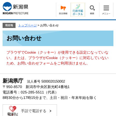
ペ
メ
ー
ニ
ジ
ュ
の
ー
先
を
トップページ
>
お問い合わせ
現在地
頭
飛
本
で
ば
お問い合わせ
文
す。
し
て
本
ブラウザでCookie（クッキー）が使用できる設定になっていな
文
い、または、ブラウザがCookie（クッキー）に対応していない
へ
ため、お問い合わせフォームをご利用頂けません。
新潟県庁
法人番号 5000020150002
〒950-8570 新潟市中央区新光町4番地1
電話番号：025-285-5511（代表）
8時30分から17時15分まで、土日・祝日・年末年始を除く
手話で電話する