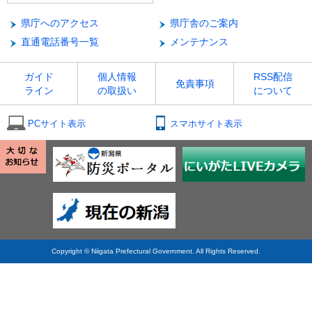
県庁へのアクセス
県庁舎のご案内
直通電話番号一覧
メンテナンス
ガイド
個人情報
RSS配信
免責事項
ライン
の取扱い
について
PCサイト表示
スマホサイト表示
Copyright © Niigata Prefectural Government. All Rights Reserved.