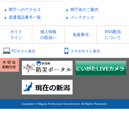
県庁へのアクセス
県庁舎のご案内
直通電話番号一覧
メンテナンス
ガイド
個人情報
RSS配信
免責事項
ライン
の取扱い
について
PCサイト表示
スマホサイト表示
Copyright © Niigata Prefectural Government. All Rights Reserved.