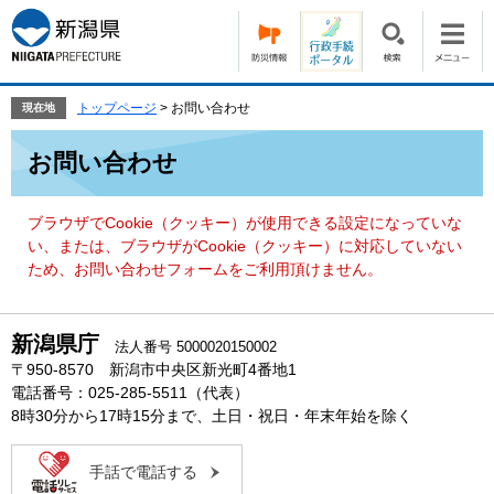
ペ
メ
ー
ニ
ジ
ュ
の
ー
先
を
トップページ
>
お問い合わせ
現在地
頭
飛
本
で
ば
お問い合わせ
文
す。
し
て
本
ブラウザでCookie（クッキー）が使用できる設定になっていな
文
い、または、ブラウザがCookie（クッキー）に対応していない
へ
ため、お問い合わせフォームをご利用頂けません。
新潟県庁
法人番号 5000020150002
〒950-8570 新潟市中央区新光町4番地1
電話番号：025-285-5511（代表）
8時30分から17時15分まで、土日・祝日・年末年始を除く
手話で電話する