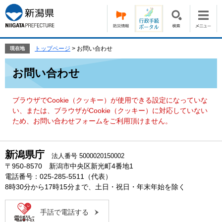
ペ
メ
ー
ニ
ジ
ュ
の
ー
先
を
トップページ
>
お問い合わせ
現在地
頭
飛
本
で
ば
お問い合わせ
文
す。
し
て
本
ブラウザでCookie（クッキー）が使用できる設定になっていな
文
い、または、ブラウザがCookie（クッキー）に対応していない
へ
ため、お問い合わせフォームをご利用頂けません。
新潟県庁
法人番号 5000020150002
〒950-8570 新潟市中央区新光町4番地1
電話番号：025-285-5511（代表）
8時30分から17時15分まで、土日・祝日・年末年始を除く
手話で電話する