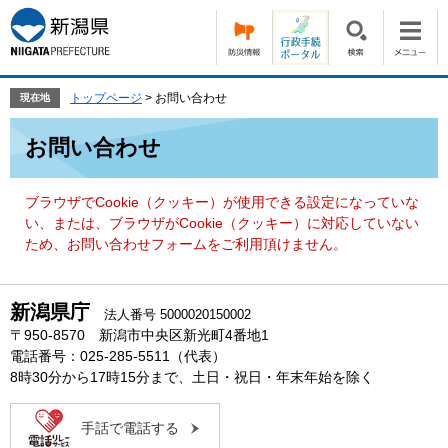
ペ
メ
ー
ニ
ジ
ュ
の
ー
先
を
トップページ
>
お問い合わせ
現在地
頭
飛
本
で
ば
お問い合わせ
文
す。
し
て
本
ブラウザでCookie（クッキー）が使用できる設定になっていな
文
い、または、ブラウザがCookie（クッキー）に対応していない
へ
ため、お問い合わせフォームをご利用頂けません。
新潟県庁
法人番号 5000020150002
〒950-8570 新潟市中央区新光町4番地1
電話番号：025-285-5511（代表）
8時30分から17時15分まで、土日・祝日・年末年始を除く
手話で電話する