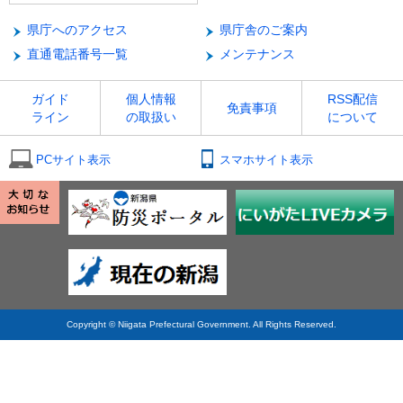
県庁へのアクセス
県庁舎のご案内
直通電話番号一覧
メンテナンス
ガイド
個人情報
RSS配信
免責事項
ライン
の取扱い
について
PCサイト表示
スマホサイト表示
Copyright © Niigata Prefectural Government. All Rights Reserved.