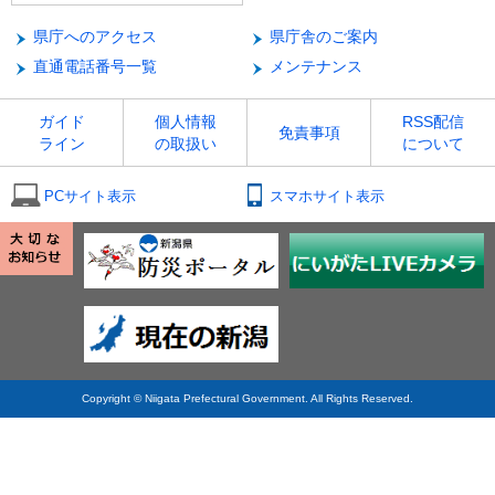
県庁へのアクセス
県庁舎のご案内
直通電話番号一覧
メンテナンス
ガイド
個人情報
RSS配信
免責事項
ライン
の取扱い
について
PCサイト表示
スマホサイト表示
Copyright © Niigata Prefectural Government. All Rights Reserved.