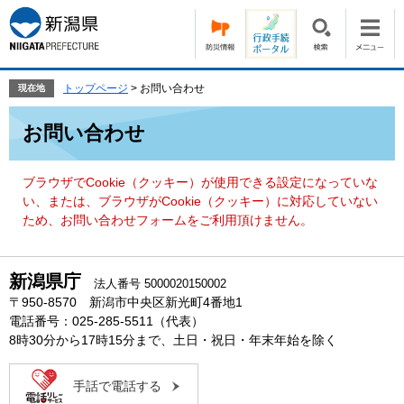
ペ
メ
ー
ニ
ジ
ュ
の
ー
先
を
トップページ
>
お問い合わせ
現在地
頭
飛
本
で
ば
お問い合わせ
文
す。
し
て
本
ブラウザでCookie（クッキー）が使用できる設定になっていな
文
い、または、ブラウザがCookie（クッキー）に対応していない
へ
ため、お問い合わせフォームをご利用頂けません。
新潟県庁
法人番号 5000020150002
〒950-8570 新潟市中央区新光町4番地1
電話番号：025-285-5511（代表）
8時30分から17時15分まで、土日・祝日・年末年始を除く
手話で電話する