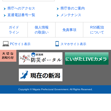
県庁へのアクセス
県庁舎のご案内
直通電話番号一覧
メンテナンス
ガイド
個人情報
RSS配信
免責事項
ライン
の取扱い
について
PCサイト表示
スマホサイト表示
Copyright © Niigata Prefectural Government. All Rights Reserved.