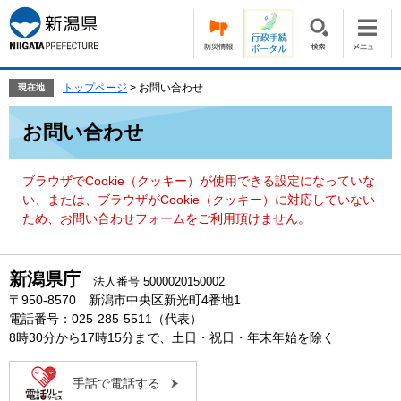
ペ
メ
ー
ニ
ジ
ュ
の
ー
先
を
トップページ
>
お問い合わせ
現在地
頭
飛
本
で
ば
お問い合わせ
文
す。
し
て
本
ブラウザでCookie（クッキー）が使用できる設定になっていな
文
い、または、ブラウザがCookie（クッキー）に対応していない
へ
ため、お問い合わせフォームをご利用頂けません。
新潟県庁
法人番号 5000020150002
〒950-8570 新潟市中央区新光町4番地1
電話番号：025-285-5511（代表）
8時30分から17時15分まで、土日・祝日・年末年始を除く
手話で電話する