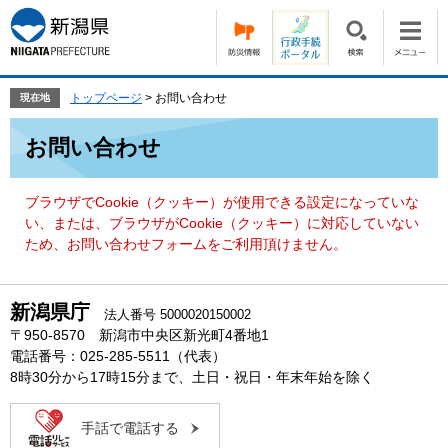
ペ
メ
ー
ニ
ジ
ュ
の
ー
先
を
トップページ
>
お問い合わせ
現在地
頭
飛
本
で
ば
お問い合わせ
文
す。
し
て
本
ブラウザでCookie（クッキー）が使用できる設定になっていな
文
い、または、ブラウザがCookie（クッキー）に対応していない
へ
ため、お問い合わせフォームをご利用頂けません。
新潟県庁
法人番号 5000020150002
〒950-8570 新潟市中央区新光町4番地1
電話番号：025-285-5511（代表）
8時30分から17時15分まで、土日・祝日・年末年始を除く
手話で電話する