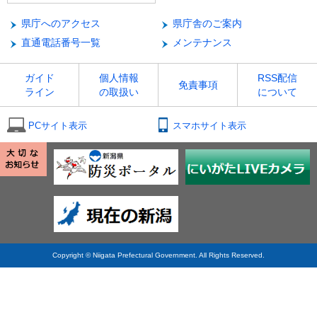
県庁へのアクセス
県庁舎のご案内
直通電話番号一覧
メンテナンス
ガイド
個人情報
RSS配信
免責事項
ライン
の取扱い
について
PCサイト表示
スマホサイト表示
Copyright © Niigata Prefectural Government. All Rights Reserved.