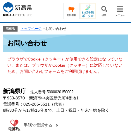
ペ
メ
ー
ニ
ジ
ュ
の
ー
先
を
トップページ
>
お問い合わせ
現在地
頭
飛
本
で
ば
お問い合わせ
文
す。
し
て
本
ブラウザでCookie（クッキー）が使用できる設定になっていな
文
い、または、ブラウザがCookie（クッキー）に対応していない
へ
ため、お問い合わせフォームをご利用頂けません。
新潟県庁
法人番号 5000020150002
〒950-8570 新潟市中央区新光町4番地1
電話番号：025-285-5511（代表）
8時30分から17時15分まで、土日・祝日・年末年始を除く
手話で電話する