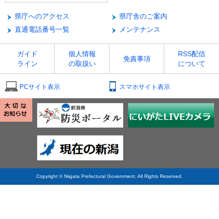
県庁へのアクセス
県庁舎のご案内
直通電話番号一覧
メンテナンス
ガイド
個人情報
RSS配信
免責事項
ライン
の取扱い
について
PCサイト表示
スマホサイト表示
Copyright © Niigata Prefectural Government. All Rights Reserved.