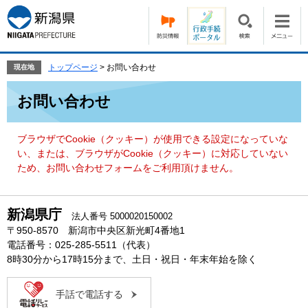
ペ
メ
ー
ニ
ジ
ュ
の
ー
先
を
トップページ
>
お問い合わせ
現在地
頭
飛
本
で
ば
お問い合わせ
文
す。
し
て
本
ブラウザでCookie（クッキー）が使用できる設定になっていな
文
い、または、ブラウザがCookie（クッキー）に対応していない
へ
ため、お問い合わせフォームをご利用頂けません。
新潟県庁
法人番号 5000020150002
〒950-8570 新潟市中央区新光町4番地1
電話番号：025-285-5511（代表）
8時30分から17時15分まで、土日・祝日・年末年始を除く
手話で電話する