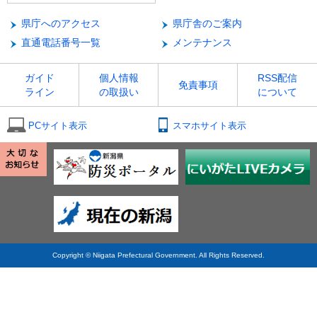
県庁へのアクセス
県庁舎のご案内
直通電話番号一覧
メンテナンス
ガイド
個人情報
RSS配信
免責事項
ライン
の取扱い
について
PCサイト表示
スマホサイト表示
Copyright © Niigata Prefectural Government. All Rights Reserved.