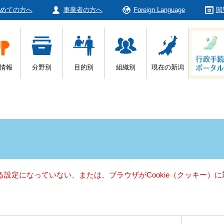
めての方へ
事業者の方へ
Foreign Language
閲
情報
分野別
目的別
組織別
現在の新潟
きる設定になっていない、または、ブラウザがCookie（クッキー