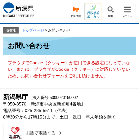
ペ
メ
ー
ニ
ジ
ュ
の
ー
先
を
トップページ
>
お問い合わせ
現在地
頭
飛
本
で
ば
お問い合わせ
文
す。
し
て
本
ブラウザでCookie（クッキー）が使用できる設定になっていな
文
い、または、ブラウザがCookie（クッキー）に対応していない
へ
ため、お問い合わせフォームをご利用頂けません。
新潟県庁
法人番号 5000020150002
〒950-8570 新潟市中央区新光町4番地1
電話番号：025-285-5511（代表）
8時30分から17時15分まで、土日・祝日・年末年始を除く
手話で電話する