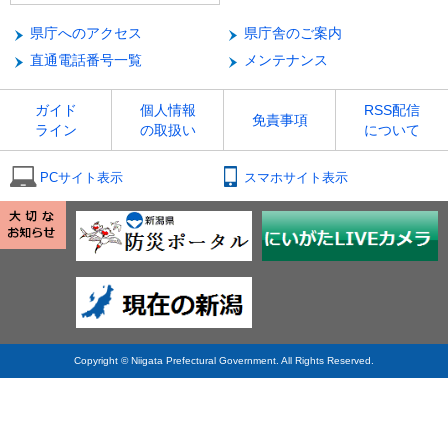
県庁へのアクセス
県庁舎のご案内
直通電話番号一覧
メンテナンス
ガイド
個人情報
RSS配信
免責事項
ライン
の取扱い
について
PCサイト表示
スマホサイト表示
Copyright © Niigata Prefectural Government. All Rights Reserved.