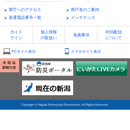
県庁へのアクセス
県庁舎のご案内
直通電話番号一覧
メンテナンス
ガイド
個人情報
RSS配信
免責事項
ライン
の取扱い
について
PCサイト表示
スマホサイト表示
Copyright © Niigata Prefectural Government. All Rights Reserved.