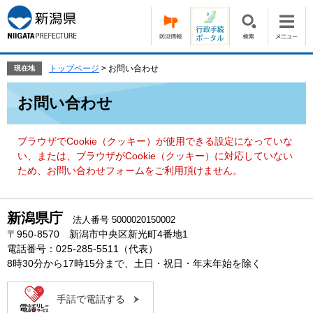
ペ
メ
ー
ニ
ジ
ュ
の
ー
先
を
トップページ
>
お問い合わせ
現在地
頭
飛
本
で
ば
お問い合わせ
文
す。
し
て
本
ブラウザでCookie（クッキー）が使用できる設定になっていな
文
い、または、ブラウザがCookie（クッキー）に対応していない
へ
ため、お問い合わせフォームをご利用頂けません。
新潟県庁
法人番号 5000020150002
〒950-8570 新潟市中央区新光町4番地1
電話番号：025-285-5511（代表）
8時30分から17時15分まで、土日・祝日・年末年始を除く
手話で電話する