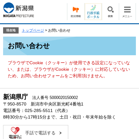
ペ
メ
ー
ニ
ジ
ュ
の
ー
先
を
トップページ
>
お問い合わせ
現在地
頭
飛
本
で
ば
お問い合わせ
文
す。
し
て
本
ブラウザでCookie（クッキー）が使用できる設定になっていな
文
い、または、ブラウザがCookie（クッキー）に対応していない
へ
ため、お問い合わせフォームをご利用頂けません。
新潟県庁
法人番号 5000020150002
〒950-8570 新潟市中央区新光町4番地1
電話番号：025-285-5511（代表）
8時30分から17時15分まで、土日・祝日・年末年始を除く
手話で電話する