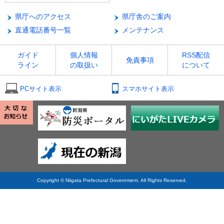
県庁へのアクセス
県庁舎のご案内
直通電話番号一覧
メンテナンス
ガイド
個人情報
RSS配信
免責事項
ライン
の取扱い
について
PCサイト表示
スマホサイト表示
Copyright © Niigata Prefectural Government. All Rights Reserved.