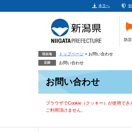
ペ
メ
本文へ
初
ー
ニ
ジ
ュ
の
ー
先
を
頭
飛
防災
で
ば
す。
し
トップページ
>
お問い合わせ
現在地
て
お問い合わせ
本
本
文
お問い合わせ
文
へ
ブラウザでCookie（クッキー）が使用で
ご利用頂けません。