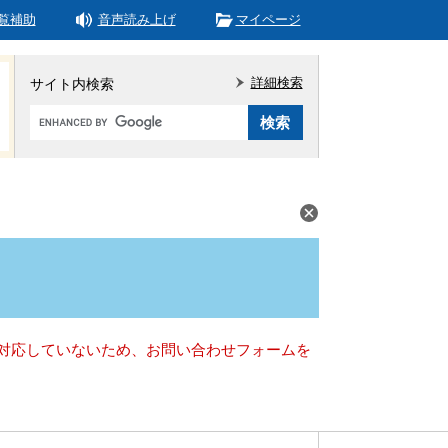
覧補助
音声読み上げ
マイページ
詳細検索
サイト内検索
Google
カ
ス
タ
ム
検
索
）に対応していないため、お問い合わせフォームを