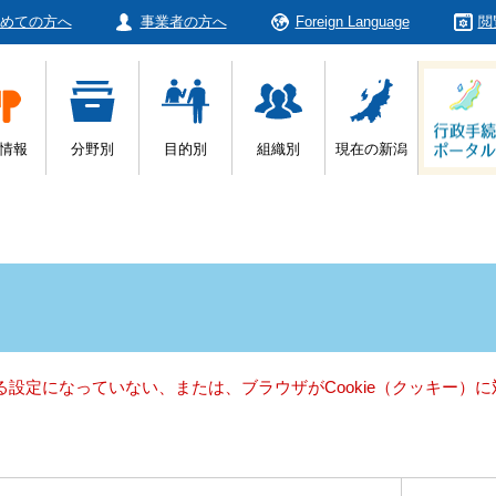
めての方へ
事業者の方へ
Foreign Language
閲
情報
分野別
目的別
組織別
現在の新潟
きる設定になっていない、または、ブラウザがCookie（クッキー