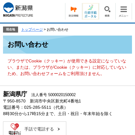
ペ
メ
ー
ニ
ジ
ュ
の
ー
先
を
トップページ
>
お問い合わせ
現在地
頭
飛
本
で
ば
お問い合わせ
文
す。
し
て
本
ブラウザでCookie（クッキー）が使用できる設定になっていな
文
い、または、ブラウザがCookie（クッキー）に対応していない
へ
ため、お問い合わせフォームをご利用頂けません。
新潟県庁
法人番号 5000020150002
〒950-8570 新潟市中央区新光町4番地1
電話番号：025-285-5511（代表）
8時30分から17時15分まで、土日・祝日・年末年始を除く
手話で電話する