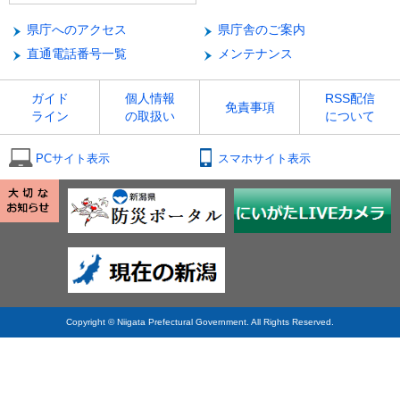
県庁へのアクセス
県庁舎のご案内
直通電話番号一覧
メンテナンス
ガイド
個人情報
RSS配信
免責事項
ライン
の取扱い
について
PCサイト表示
スマホサイト表示
Copyright © Niigata Prefectural Government. All Rights Reserved.