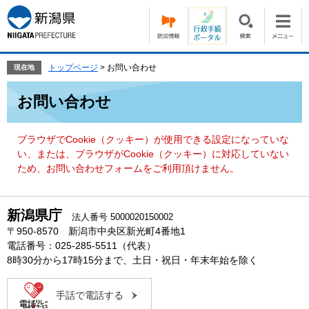
ペ
メ
ー
ニ
ジ
ュ
の
ー
先
を
トップページ
>
お問い合わせ
現在地
頭
飛
本
で
ば
お問い合わせ
文
す。
し
て
本
ブラウザでCookie（クッキー）が使用できる設定になっていな
文
い、または、ブラウザがCookie（クッキー）に対応していない
へ
ため、お問い合わせフォームをご利用頂けません。
新潟県庁
法人番号 5000020150002
〒950-8570 新潟市中央区新光町4番地1
電話番号：025-285-5511（代表）
8時30分から17時15分まで、土日・祝日・年末年始を除く
手話で電話する