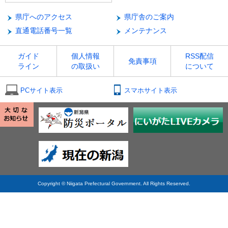
県庁へのアクセス
県庁舎のご案内
直通電話番号一覧
メンテナンス
ガイド
個人情報
RSS配信
免責事項
ライン
の取扱い
について
PCサイト表示
スマホサイト表示
Copyright © Niigata Prefectural Government. All Rights Reserved.