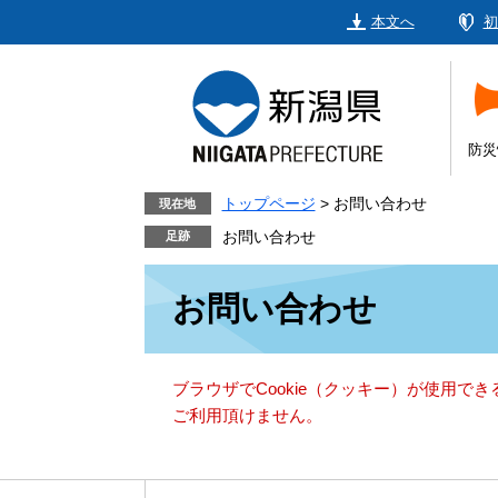
ペ
メ
本文へ
初
ー
ニ
ジ
ュ
の
ー
先
を
頭
飛
防災
で
ば
す。
し
トップページ
>
お問い合わせ
現在地
て
お問い合わせ
本
本
文
お問い合わせ
文
へ
ブラウザでCookie（クッキー）が使用で
ご利用頂けません。