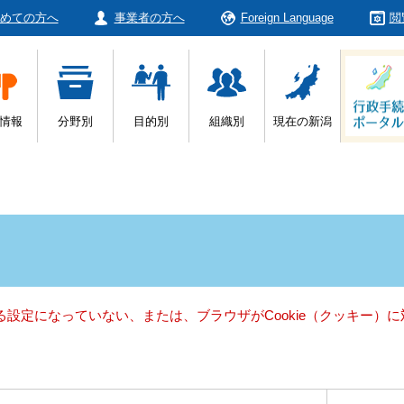
めての方へ
事業者の方へ
Foreign Language
閲
情報
分野別
目的別
組織別
現在の新潟
きる設定になっていない、または、ブラウザがCookie（クッキー