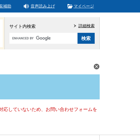
覧補助
音声読み上げ
マイページ
詳細検索
サイト内検索
Google
カ
ス
タ
ム
検
索
）に対応していないため、お問い合わせフォームを