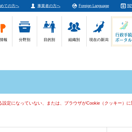
めての方へ
事業者の方へ
Foreign Language
閲
情報
分野別
目的別
組織別
現在の新潟
きる設定になっていない、または、ブラウザがCookie（クッキー