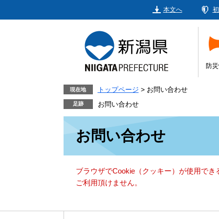
ペ
メ
本文へ
初
ー
ニ
ジ
ュ
の
ー
先
を
頭
飛
防災
で
ば
す。
し
トップページ
>
お問い合わせ
現在地
て
お問い合わせ
本
本
文
お問い合わせ
文
へ
ブラウザでCookie（クッキー）が使用で
ご利用頂けません。