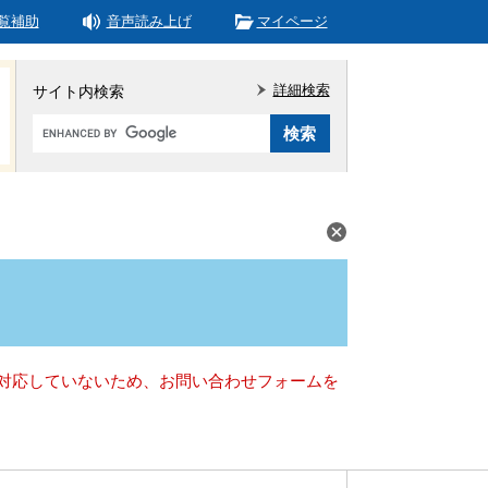
覧補助
音声読み上げ
マイページ
詳細検索
サイト内検索
Google
カ
ス
タ
ム
検
索
）に対応していないため、お問い合わせフォームを