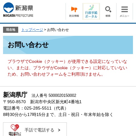
ペ
メ
ー
ニ
ジ
ュ
の
ー
先
を
トップページ
>
お問い合わせ
現在地
頭
飛
本
で
ば
お問い合わせ
文
す。
し
て
本
ブラウザでCookie（クッキー）が使用できる設定になっていな
文
い、または、ブラウザがCookie（クッキー）に対応していない
へ
ため、お問い合わせフォームをご利用頂けません。
新潟県庁
法人番号 5000020150002
〒950-8570 新潟市中央区新光町4番地1
電話番号：025-285-5511（代表）
8時30分から17時15分まで、土日・祝日・年末年始を除く
手話で電話する