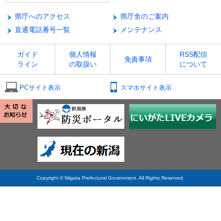
県庁へのアクセス
県庁舎のご案内
直通電話番号一覧
メンテナンス
ガイド
個人情報
RSS配信
免責事項
ライン
の取扱い
について
PCサイト表示
スマホサイト表示
Copyright © Niigata Prefectural Government. All Rights Reserved.