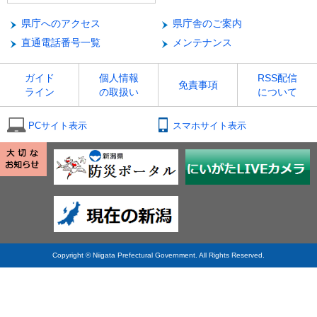
県庁へのアクセス
県庁舎のご案内
直通電話番号一覧
メンテナンス
ガイド
個人情報
RSS配信
免責事項
ライン
の取扱い
について
PCサイト表示
スマホサイト表示
Copyright © Niigata Prefectural Government. All Rights Reserved.