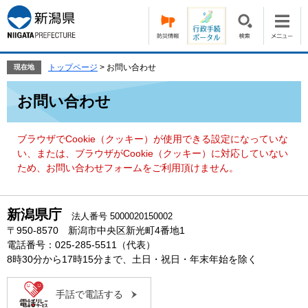
ペ
メ
ー
ニ
ジ
ュ
の
ー
先
を
トップページ
>
お問い合わせ
現在地
頭
飛
本
で
ば
お問い合わせ
文
す。
し
て
本
ブラウザでCookie（クッキー）が使用できる設定になっていな
文
い、または、ブラウザがCookie（クッキー）に対応していない
へ
ため、お問い合わせフォームをご利用頂けません。
新潟県庁
法人番号 5000020150002
〒950-8570 新潟市中央区新光町4番地1
電話番号：025-285-5511（代表）
8時30分から17時15分まで、土日・祝日・年末年始を除く
手話で電話する