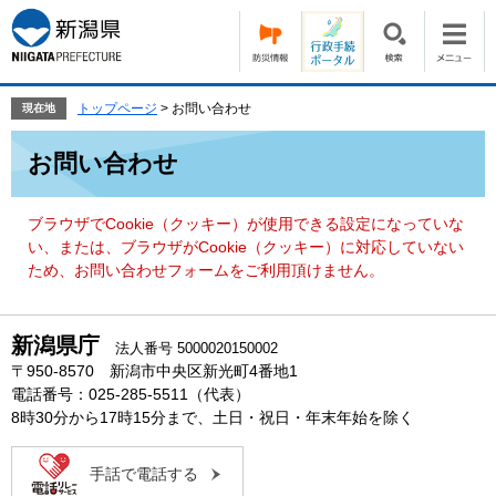
ペ
メ
ー
ニ
ジ
ュ
の
ー
先
を
トップページ
>
お問い合わせ
現在地
頭
飛
本
で
ば
お問い合わせ
文
す。
し
て
本
ブラウザでCookie（クッキー）が使用できる設定になっていな
文
い、または、ブラウザがCookie（クッキー）に対応していない
へ
ため、お問い合わせフォームをご利用頂けません。
新潟県庁
法人番号 5000020150002
〒950-8570 新潟市中央区新光町4番地1
電話番号：025-285-5511（代表）
8時30分から17時15分まで、土日・祝日・年末年始を除く
手話で電話する