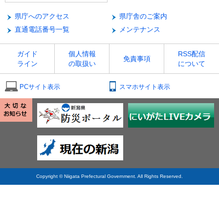
県庁へのアクセス
県庁舎のご案内
直通電話番号一覧
メンテナンス
ガイド
個人情報
RSS配信
免責事項
ライン
の取扱い
について
PCサイト表示
スマホサイト表示
Copyright © Niigata Prefectural Government. All Rights Reserved.