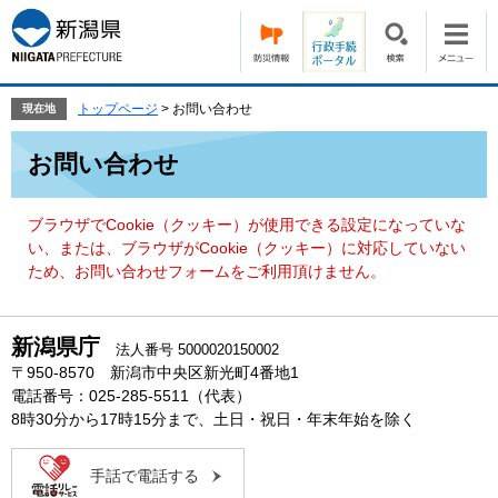
ペ
メ
ー
ニ
ジ
ュ
の
ー
先
を
トップページ
>
お問い合わせ
現在地
頭
飛
本
で
ば
お問い合わせ
文
す。
し
て
本
ブラウザでCookie（クッキー）が使用できる設定になっていな
文
い、または、ブラウザがCookie（クッキー）に対応していない
へ
ため、お問い合わせフォームをご利用頂けません。
新潟県庁
法人番号 5000020150002
〒950-8570 新潟市中央区新光町4番地1
電話番号：025-285-5511（代表）
8時30分から17時15分まで、土日・祝日・年末年始を除く
手話で電話する