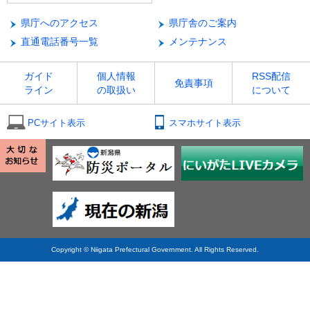
県庁へのアクセス
県庁舎のご案内
直通電話番号一覧
メンテナンス
ガイド
個人情報
RSS配信
免責事項
ライン
の取扱い
について
PCサイト表示
スマホサイト表示
Copyright © Niigata Prefectural Government. All Rights Reserved.