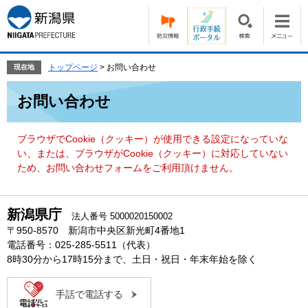
ペ
メ
ー
ニ
ジ
ュ
の
ー
先
を
トップページ
>
お問い合わせ
現在地
頭
飛
本
で
ば
お問い合わせ
文
す。
し
て
本
ブラウザでCookie（クッキー）が使用できる設定になっていな
文
い、または、ブラウザがCookie（クッキー）に対応していない
へ
ため、お問い合わせフォームをご利用頂けません。
新潟県庁
法人番号 5000020150002
〒950-8570 新潟市中央区新光町4番地1
電話番号：025-285-5511（代表）
8時30分から17時15分まで、土日・祝日・年末年始を除く
手話で電話する