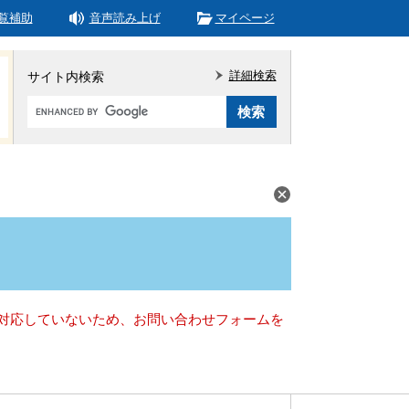
覧補助
音声読み上げ
マイページ
詳細検索
サイト内検索
Google
カ
ス
タ
ム
検
索
）に対応していないため、お問い合わせフォームを