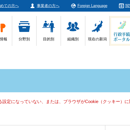
めての方へ
事業者の方へ
Foreign Language
閲
情報
分野別
目的別
組織別
現在の新潟
きる設定になっていない、または、ブラウザがCookie（クッキー