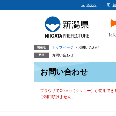
ペ
メ
本文へ
初
ー
ニ
ジ
ュ
の
ー
先
を
頭
飛
防災
で
ば
す。
し
トップページ
>
お問い合わせ
現在地
て
お問い合わせ
本
本
文
お問い合わせ
文
へ
ブラウザでCookie（クッキー）が使用で
ご利用頂けません。