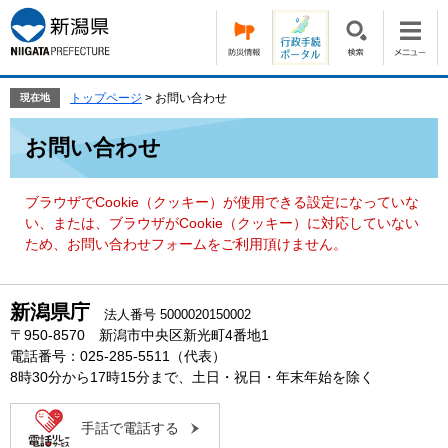
ペ
メ
ー
ニ
ジ
ュ
の
ー
先
を
トップページ
>
お問い合わせ
現在地
頭
飛
本
で
ば
お問い合わせ
文
す。
し
て
本
ブラウザでCookie（クッキー）が使用できる設定になっていな
文
い、または、ブラウザがCookie（クッキー）に対応していない
へ
ため、お問い合わせフォームをご利用頂けません。
新潟県庁
法人番号 5000020150002
〒950-8570 新潟市中央区新光町4番地1
電話番号：025-285-5511（代表）
8時30分から17時15分まで、土日・祝日・年末年始を除く
手話で電話する