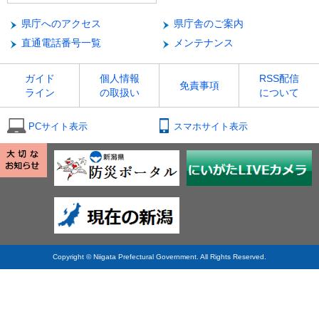
県庁へのアクセス
県庁舎のご案内
直通電話番号一覧
メンテナンス
ガイド
個人情報
RSS配信
免責事項
ライン
の取扱い
について
PCサイト表示
スマホサイト表示
Copyright © Niigata Prefectural Government. All Rights Reserved.