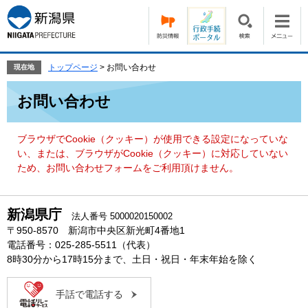
ペ
メ
ー
ニ
ジ
ュ
の
ー
先
を
トップページ
>
お問い合わせ
現在地
頭
飛
本
で
ば
お問い合わせ
文
す。
し
て
本
ブラウザでCookie（クッキー）が使用できる設定になっていな
文
い、または、ブラウザがCookie（クッキー）に対応していない
へ
ため、お問い合わせフォームをご利用頂けません。
新潟県庁
法人番号 5000020150002
〒950-8570 新潟市中央区新光町4番地1
電話番号：025-285-5511（代表）
8時30分から17時15分まで、土日・祝日・年末年始を除く
手話で電話する