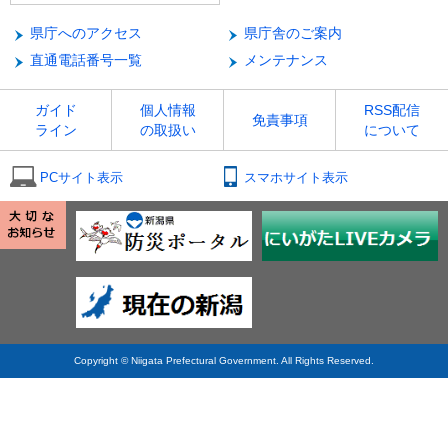
県庁へのアクセス
県庁舎のご案内
直通電話番号一覧
メンテナンス
ガイド
個人情報
RSS配信
免責事項
ライン
の取扱い
について
PCサイト表示
スマホサイト表示
Copyright © Niigata Prefectural Government. All Rights Reserved.