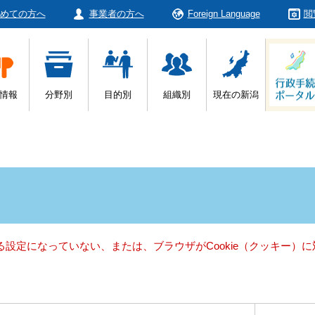
めての方へ
事業者の方へ
Foreign Language
閲
情報
分野別
目的別
組織別
現在の新潟
きる設定になっていない、または、ブラウザがCookie（クッキー