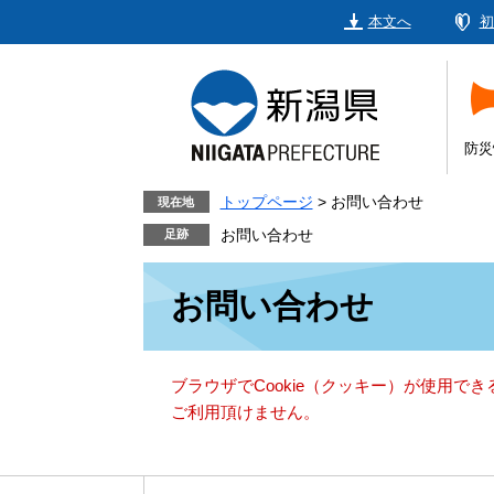
ペ
メ
本文へ
初
ー
ニ
ジ
ュ
の
ー
先
を
頭
飛
防災
で
ば
す。
し
トップページ
>
お問い合わせ
現在地
て
お問い合わせ
本
本
文
お問い合わせ
文
へ
ブラウザでCookie（クッキー）が使用で
ご利用頂けません。