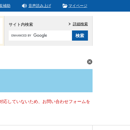
覧補助
音声読み上げ
マイページ
詳細検索
サイト内検索
Google
カ
ス
タ
ム
検
索
）に対応していないため、お問い合わせフォームを