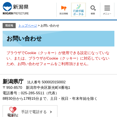
ペ
メ
ー
ニ
ジ
ュ
の
ー
先
を
トップページ
>
お問い合わせ
現在地
頭
飛
本
で
ば
お問い合わせ
文
す。
し
て
本
ブラウザでCookie（クッキー）が使用できる設定になっていな
文
い、または、ブラウザがCookie（クッキー）に対応していない
へ
ため、お問い合わせフォームをご利用頂けません。
新潟県庁
法人番号 5000020150002
〒950-8570 新潟市中央区新光町4番地1
電話番号：025-285-5511（代表）
8時30分から17時15分まで、土日・祝日・年末年始を除く
手話で電話する