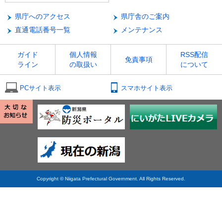
県庁へのアクセス
県庁舎のご案内
直通電話番号一覧
メンテナンス
ガイド
個人情報
RSS配信
免責事項
ライン
の取扱い
について
PCサイト表示
スマホサイト表示
Copyright © Niigata Prefectural Government. All Rights Reserved.