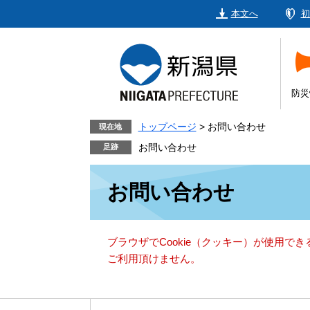
ペ
メ
本文へ
初
ー
ニ
ジ
ュ
の
ー
先
を
頭
飛
防災
で
ば
す。
し
トップページ
>
お問い合わせ
現在地
て
お問い合わせ
本
本
文
お問い合わせ
文
へ
ブラウザでCookie（クッキー）が使用で
ご利用頂けません。