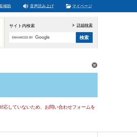
覧補助
音声読み上げ
マイページ
詳細検索
サイト内検索
Google
カ
ス
タ
ム
検
索
）に対応していないため、お問い合わせフォームを