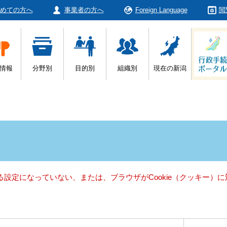
めての方へ
事業者の方へ
Foreign Language
閲
情報
分野別
目的別
組織別
現在の新潟
きる設定になっていない、または、ブラウザがCookie（クッキー