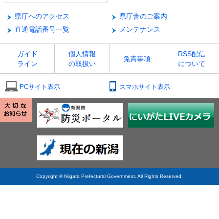
県庁へのアクセス
県庁舎のご案内
直通電話番号一覧
メンテナンス
ガイド
個人情報
RSS配信
免責事項
ライン
の取扱い
について
PCサイト表示
スマホサイト表示
Copyright © Niigata Prefectural Government. All Rights Reserved.