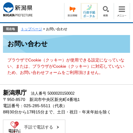
ペ
メ
ー
ニ
ジ
ュ
の
ー
先
を
トップページ
>
お問い合わせ
現在地
頭
飛
本
で
ば
お問い合わせ
文
す。
し
て
本
ブラウザでCookie（クッキー）が使用できる設定になっていな
文
い、または、ブラウザがCookie（クッキー）に対応していない
へ
ため、お問い合わせフォームをご利用頂けません。
新潟県庁
法人番号 5000020150002
〒950-8570 新潟市中央区新光町4番地1
電話番号：025-285-5511（代表）
8時30分から17時15分まで、土日・祝日・年末年始を除く
手話で電話する