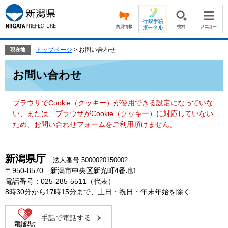
ペ
メ
ー
ニ
ジ
ュ
の
ー
先
を
トップページ
>
お問い合わせ
現在地
頭
飛
本
で
ば
お問い合わせ
文
す。
し
て
本
ブラウザでCookie（クッキー）が使用できる設定になっていな
文
い、または、ブラウザがCookie（クッキー）に対応していない
へ
ため、お問い合わせフォームをご利用頂けません。
新潟県庁
法人番号 5000020150002
〒950-8570 新潟市中央区新光町4番地1
電話番号：025-285-5511（代表）
8時30分から17時15分まで、土日・祝日・年末年始を除く
手話で電話する