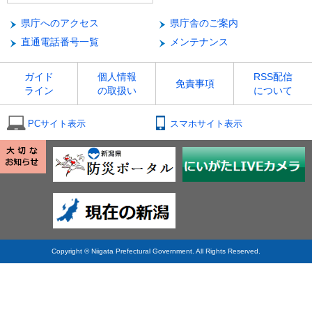
県庁へのアクセス
県庁舎のご案内
直通電話番号一覧
メンテナンス
ガイド
個人情報
RSS配信
免責事項
ライン
の取扱い
について
PCサイト表示
スマホサイト表示
Copyright © Niigata Prefectural Government. All Rights Reserved.