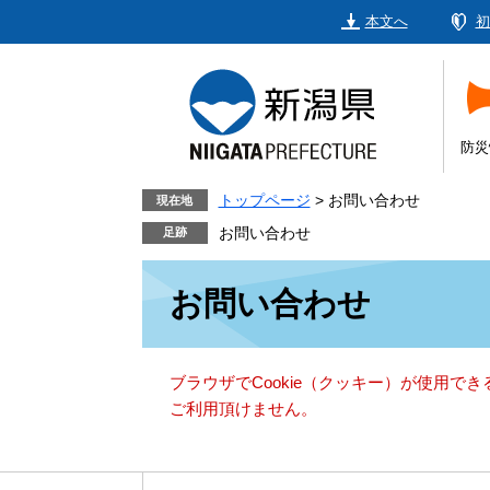
ペ
メ
本文へ
初
ー
ニ
ジ
ュ
の
ー
先
を
頭
飛
防災
で
ば
す。
し
トップページ
>
お問い合わせ
現在地
て
お問い合わせ
本
本
文
お問い合わせ
文
へ
ブラウザでCookie（クッキー）が使用で
ご利用頂けません。