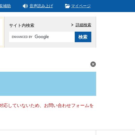
覧補助
音声読み上げ
マイページ
詳細検索
サイト内検索
Google
カ
ス
タ
ム
検
索
）に対応していないため、お問い合わせフォームを