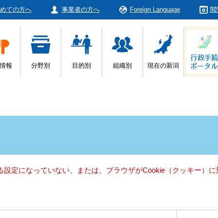
めての方へ
事業者の方へ
Foreign Language
閲
情報
分野別
目的別
組織別
現在の新潟
きる設定になっていない、または、ブラウザがCookie（クッキー