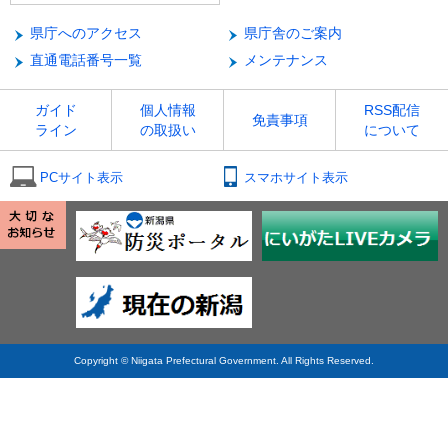
県庁へのアクセス
県庁舎のご案内
直通電話番号一覧
メンテナンス
ガイド
個人情報
RSS配信
免責事項
ライン
の取扱い
について
PCサイト表示
スマホサイト表示
Copyright © Niigata Prefectural Government. All Rights Reserved.