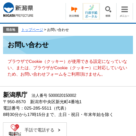
ペ
メ
ー
ニ
ジ
ュ
の
ー
先
を
トップページ
>
お問い合わせ
現在地
頭
飛
本
で
ば
お問い合わせ
文
す。
し
て
本
ブラウザでCookie（クッキー）が使用できる設定になっていな
文
い、または、ブラウザがCookie（クッキー）に対応していない
へ
ため、お問い合わせフォームをご利用頂けません。
新潟県庁
法人番号 5000020150002
〒950-8570 新潟市中央区新光町4番地1
電話番号：025-285-5511（代表）
8時30分から17時15分まで、土日・祝日・年末年始を除く
手話で電話する