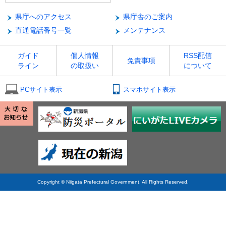
県庁へのアクセス
県庁舎のご案内
直通電話番号一覧
メンテナンス
ガイド
個人情報
RSS配信
免責事項
ライン
の取扱い
について
PCサイト表示
スマホサイト表示
Copyright © Niigata Prefectural Government. All Rights Reserved.