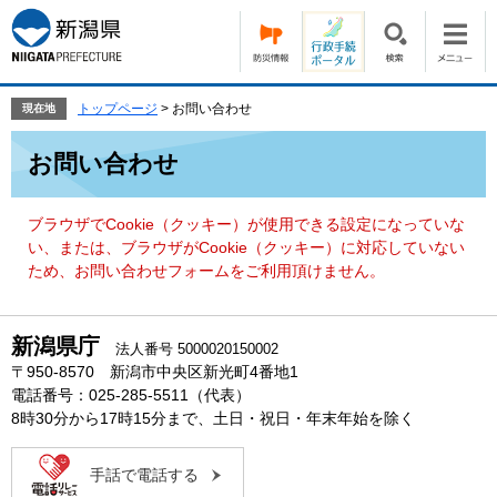
ペ
メ
ー
ニ
ジ
ュ
の
ー
先
を
トップページ
>
お問い合わせ
現在地
頭
飛
本
で
ば
お問い合わせ
文
す。
し
て
本
ブラウザでCookie（クッキー）が使用できる設定になっていな
文
い、または、ブラウザがCookie（クッキー）に対応していない
へ
ため、お問い合わせフォームをご利用頂けません。
新潟県庁
法人番号 5000020150002
〒950-8570 新潟市中央区新光町4番地1
電話番号：025-285-5511（代表）
8時30分から17時15分まで、土日・祝日・年末年始を除く
手話で電話する