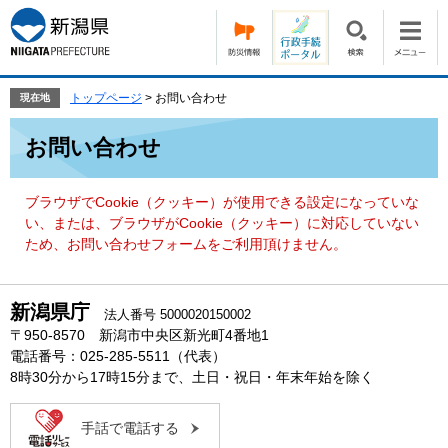
ペ
メ
ー
ニ
ジ
ュ
の
ー
先
を
トップページ
>
お問い合わせ
現在地
頭
飛
本
で
ば
お問い合わせ
文
す。
し
て
本
ブラウザでCookie（クッキー）が使用できる設定になっていな
文
い、または、ブラウザがCookie（クッキー）に対応していない
へ
ため、お問い合わせフォームをご利用頂けません。
新潟県庁
法人番号 5000020150002
〒950-8570 新潟市中央区新光町4番地1
電話番号：025-285-5511（代表）
8時30分から17時15分まで、土日・祝日・年末年始を除く
手話で電話する