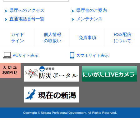
県庁へのアクセス
県庁舎のご案内
直通電話番号一覧
メンテナンス
ガイド
個人情報
RSS配信
免責事項
ライン
の取扱い
について
PCサイト表示
スマホサイト表示
Copyright © Niigata Prefectural Government. All Rights Reserved.