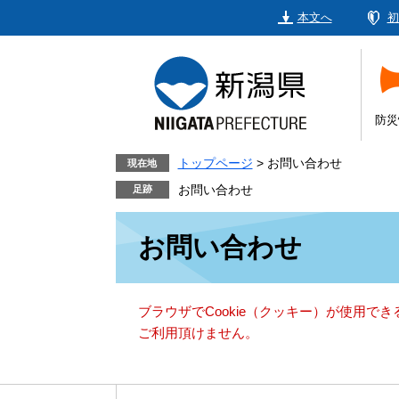
ペ
メ
本文へ
初
ー
ニ
ジ
ュ
の
ー
先
を
頭
飛
防災
で
ば
す。
し
トップページ
>
お問い合わせ
現在地
て
お問い合わせ
本
本
文
お問い合わせ
文
へ
ブラウザでCookie（クッキー）が使用で
ご利用頂けません。