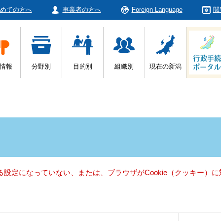
めての方へ
事業者の方へ
Foreign Language
閲
情報
分野別
目的別
組織別
現在の新潟
きる設定になっていない、または、ブラウザがCookie（クッキー