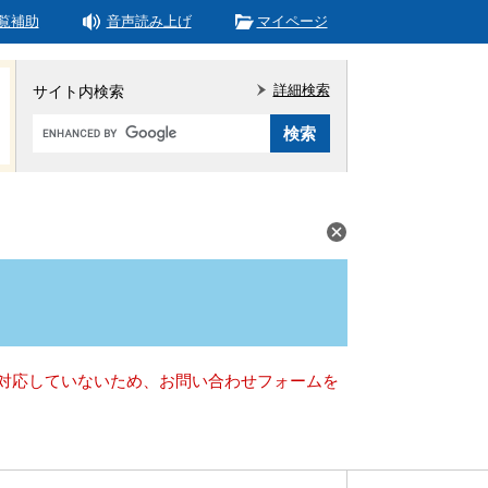
覧補助
音声読み上げ
マイページ
詳細検索
サイト内検索
Google
カ
ス
タ
ム
検
索
）に対応していないため、お問い合わせフォームを