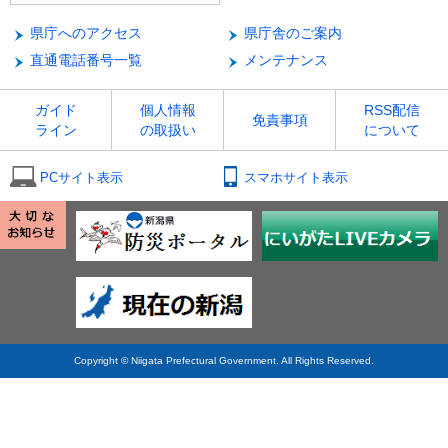
県庁へのアクセス
県庁舎のご案内
直通電話番号一覧
メンテナンス
ガイド
個人情報
RSS配信
免責事項
ライン
の取扱い
について
PCサイト表示
スマホサイト表示
Copyright © Niigata Prefectural Government. All Rights Reserved.