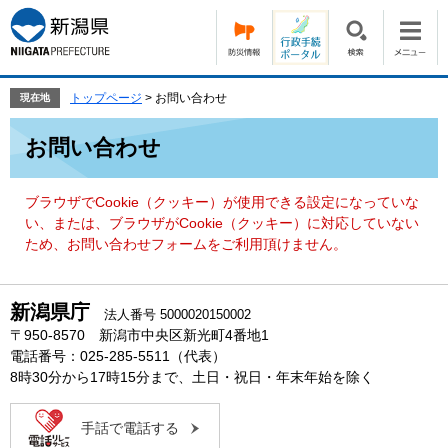
ペ
メ
ー
ニ
ジ
ュ
の
ー
先
を
トップページ
>
お問い合わせ
現在地
頭
飛
本
で
ば
お問い合わせ
文
す。
し
て
本
ブラウザでCookie（クッキー）が使用できる設定になっていな
文
い、または、ブラウザがCookie（クッキー）に対応していない
へ
ため、お問い合わせフォームをご利用頂けません。
新潟県庁
法人番号 5000020150002
〒950-8570 新潟市中央区新光町4番地1
電話番号：025-285-5511（代表）
8時30分から17時15分まで、土日・祝日・年末年始を除く
手話で電話する