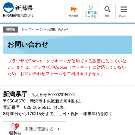
ペ
メ
ー
ニ
ジ
ュ
の
ー
先
を
トップページ
>
お問い合わせ
現在地
頭
飛
本
で
ば
お問い合わせ
文
す。
し
て
本
ブラウザでCookie（クッキー）が使用できる設定になっていな
文
い、または、ブラウザがCookie（クッキー）に対応していない
へ
ため、お問い合わせフォームをご利用頂けません。
新潟県庁
法人番号 5000020150002
〒950-8570 新潟市中央区新光町4番地1
電話番号：025-285-5511（代表）
8時30分から17時15分まで、土日・祝日・年末年始を除く
手話で電話する