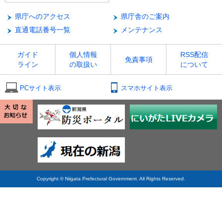
県庁へのアクセス
県庁舎のご案内
直通電話番号一覧
メンテナンス
ガイド
個人情報
RSS配信
免責事項
ライン
の取扱い
について
PCサイト表示
スマホサイト表示
Copyright © Niigata Prefectural Government. All Rights Reserved.