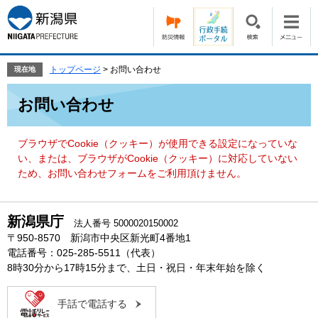
ペ
メ
ー
ニ
ジ
ュ
の
ー
先
を
トップページ
>
お問い合わせ
現在地
頭
飛
本
で
ば
お問い合わせ
文
す。
し
て
本
ブラウザでCookie（クッキー）が使用できる設定になっていな
文
い、または、ブラウザがCookie（クッキー）に対応していない
へ
ため、お問い合わせフォームをご利用頂けません。
新潟県庁
法人番号 5000020150002
〒950-8570 新潟市中央区新光町4番地1
電話番号：025-285-5511（代表）
8時30分から17時15分まで、土日・祝日・年末年始を除く
手話で電話する