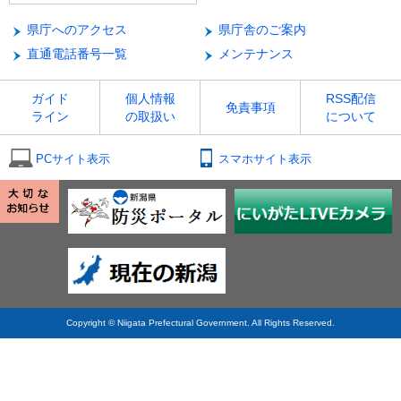
県庁へのアクセス
県庁舎のご案内
直通電話番号一覧
メンテナンス
ガイド
個人情報
RSS配信
免責事項
ライン
の取扱い
について
PCサイト表示
スマホサイト表示
Copyright © Niigata Prefectural Government. All Rights Reserved.