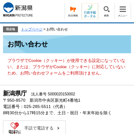
ペ
メ
ー
ニ
ジ
ュ
の
ー
先
を
トップページ
>
お問い合わせ
現在地
頭
飛
本
で
ば
お問い合わせ
文
す。
し
て
本
ブラウザでCookie（クッキー）が使用できる設定になっていな
文
い、または、ブラウザがCookie（クッキー）に対応していない
へ
ため、お問い合わせフォームをご利用頂けません。
新潟県庁
法人番号 5000020150002
〒950-8570 新潟市中央区新光町4番地1
電話番号：025-285-5511（代表）
8時30分から17時15分まで、土日・祝日・年末年始を除く
手話で電話する