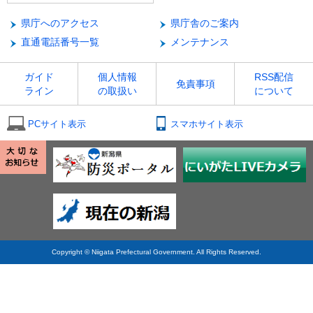
県庁へのアクセス
県庁舎のご案内
直通電話番号一覧
メンテナンス
ガイド
個人情報
RSS配信
免責事項
ライン
の取扱い
について
PCサイト表示
スマホサイト表示
Copyright © Niigata Prefectural Government. All Rights Reserved.