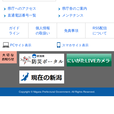
県庁へのアクセス
県庁舎のご案内
直通電話番号一覧
メンテナンス
ガイド
個人情報
RSS配信
免責事項
ライン
の取扱い
について
PCサイト表示
スマホサイト表示
Copyright © Niigata Prefectural Government. All Rights Reserved.