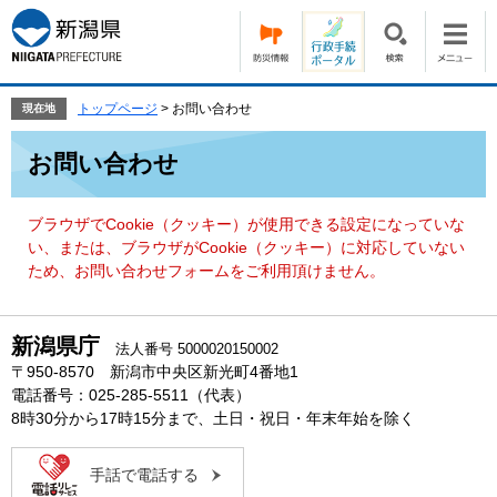
ペ
メ
ー
ニ
ジ
ュ
の
ー
先
を
トップページ
>
お問い合わせ
現在地
頭
飛
本
で
ば
お問い合わせ
文
す。
し
て
本
ブラウザでCookie（クッキー）が使用できる設定になっていな
文
い、または、ブラウザがCookie（クッキー）に対応していない
へ
ため、お問い合わせフォームをご利用頂けません。
新潟県庁
法人番号 5000020150002
〒950-8570 新潟市中央区新光町4番地1
電話番号：025-285-5511（代表）
8時30分から17時15分まで、土日・祝日・年末年始を除く
手話で電話する