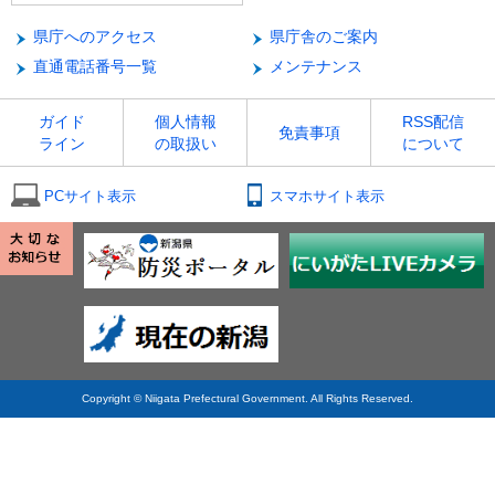
県庁へのアクセス
県庁舎のご案内
直通電話番号一覧
メンテナンス
ガイド
個人情報
RSS配信
免責事項
ライン
の取扱い
について
PCサイト表示
スマホサイト表示
Copyright © Niigata Prefectural Government. All Rights Reserved.