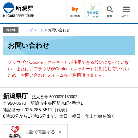
ペ
メ
ー
ニ
ジ
ュ
の
ー
先
を
トップページ
>
お問い合わせ
現在地
頭
飛
本
で
ば
お問い合わせ
文
す。
し
て
本
ブラウザでCookie（クッキー）が使用できる設定になっていな
文
い、または、ブラウザがCookie（クッキー）に対応していない
へ
ため、お問い合わせフォームをご利用頂けません。
新潟県庁
法人番号 5000020150002
〒950-8570 新潟市中央区新光町4番地1
電話番号：025-285-5511（代表）
8時30分から17時15分まで、土日・祝日・年末年始を除く
手話で電話する