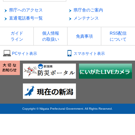
県庁へのアクセス
県庁舎のご案内
直通電話番号一覧
メンテナンス
ガイド
個人情報
RSS配信
免責事項
ライン
の取扱い
について
PCサイト表示
スマホサイト表示
Copyright © Niigata Prefectural Government. All Rights Reserved.