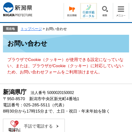
ペ
メ
ー
ニ
ジ
ュ
の
ー
先
を
トップページ
>
お問い合わせ
現在地
頭
飛
本
で
ば
お問い合わせ
文
す。
し
て
本
ブラウザでCookie（クッキー）が使用できる設定になっていな
文
い、または、ブラウザがCookie（クッキー）に対応していない
へ
ため、お問い合わせフォームをご利用頂けません。
新潟県庁
法人番号 5000020150002
〒950-8570 新潟市中央区新光町4番地1
電話番号：025-285-5511（代表）
8時30分から17時15分まで、土日・祝日・年末年始を除く
手話で電話する