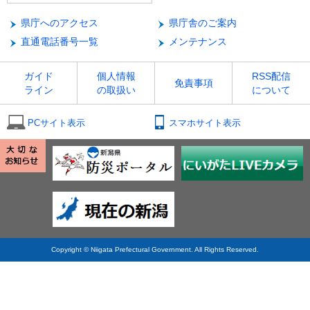
県庁へのアクセス
県庁舎のご案内
直通電話番号一覧
メンテナンス
ガイド
個人情報
RSS配信
免責事項
ライン
の取扱い
について
PCサイト表示
スマホサイト表示
Copyright © Niigata Prefectural Government. All Rights Reserved.