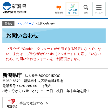
ペ
メ
ー
ニ
ジ
ュ
の
ー
先
を
トップページ
>
お問い合わせ
現在地
頭
飛
本
で
ば
お問い合わせ
文
す。
し
て
本
ブラウザでCookie（クッキー）が使用できる設定になっていな
文
い、または、ブラウザがCookie（クッキー）に対応していない
へ
ため、お問い合わせフォームをご利用頂けません。
新潟県庁
法人番号 5000020150002
〒950-8570 新潟市中央区新光町4番地1
電話番号：025-285-5511（代表）
8時30分から17時15分まで、土日・祝日・年末年始を除く
手話で電話する